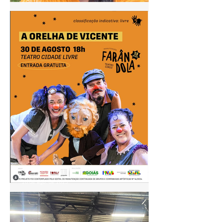
2 de fev.
Pontão de Cultura Cidade
Livre acompanha agenda do
"Circula MinC" em Goiás
28 de ago. de 2025
🎭 Farândola TeatroCirco
apresenta: A Orelha de