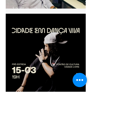
9 de abr. de 2025
OFICINA GRATUITA ENSINA
PRODUTORES E
INICIANTES A PRESTAR
CONTAS EM PROJETOS
CULTURAIS
13 de mar. de 2025
Pré-estreia do documentário