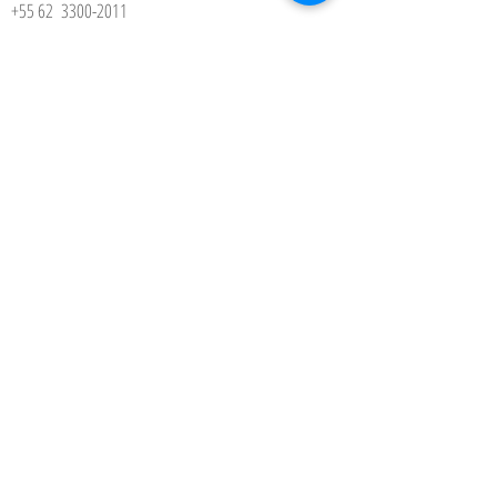
+55 62
3300-2011
ascpccidadelivre@gmail.com
HORÁRIO DE ATENDIMENTO
Sábado das 08h às 12h30
LOCALIZAÇÃO