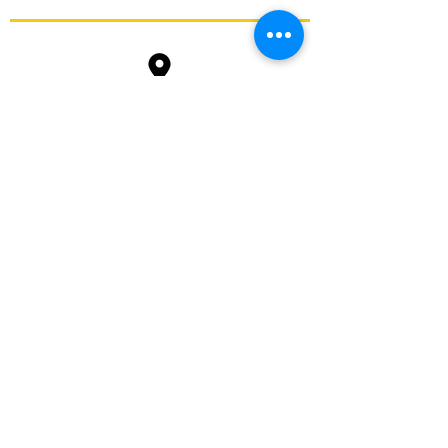
Av. Progresso, QD 21 LT. 4 CS.01 -
Jardim Monte Cristo, Aparecida de Goiânia - GO, Brasil
74.968-330
+55 62
3300-2011
ascpccidadelivre@gmail.com
HORÁRIO DE ATENDIMENTO