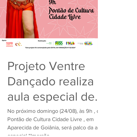
Projeto Ventre
Dançado realiza
aula especial de
Baladi no Pontão
No próximo domingo (24/08), às 9h , o
Pontão de Cultura Cidade Livre , em
de Cultura Cidade
Aparecida de Goiânia, será palco da aula
especial “Imersão...