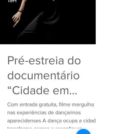
Pré-estreia do
documentário
“Cidade em
Dança Viva”
Com entrada gratuita, filme mergulha
nas experiências de dançarinos
acontece no
aparecidenses A dança ocupa a cidade,
transforma corpos e reconfigura...