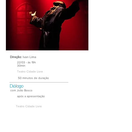
Direção:
Ivan Lima
22/03 - às 19h
30min
Teatro Cidade Livre
50 minutos de duração
Diálogo
com João Bosco
após a apresentação
Teatro Cidade Livre