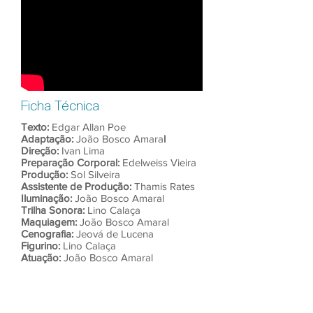
Ficha Técnica
Texto:
Edgar Allan Poe
Adaptação:
João Bosco Amara
l
Direção:
Ivan Lima
Preparação Corporal:
Edelweiss Vieira
Produção:
Sol Silveira
Assistente de Produção:
Thamis Rates
Iluminação:
João Bosco Amaral
Trilha Sonora:
Lino Calaça
Maquiagem:
João Bosco Amaral
Cenografia:
Jeová de Lucena
Figurino:
Lino Calaça
Atuação:
João Bosco Amaral