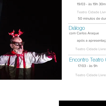
19/03 - às 19h 30
Teatro Cidade Livr
50 minutos de du
Diálogo
com Carlos Araque
após a apresenta
Teatro Cidade Livre
Encontro Teatro 
17/03 - às 9h
Teatro Cidade Livre