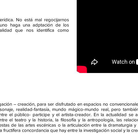
erídica. No está mal regocijarnos
 uno haga una adptación de los
alidad que nos identifica como
igación – creación, para ser disfrutado en espacios no convencion
personaje, realidad-fantasía, mundo mágico-mundo real, pero tambi
entre el público- participe y el artista-creador. En la actualidad 
 el teatro y la historia, la filosofía y la antropología, las relacio
estas de las artes escénicas o la articulación entre la dramaturgia y
uctífera concordancia que hay entre la investigación social y la crea