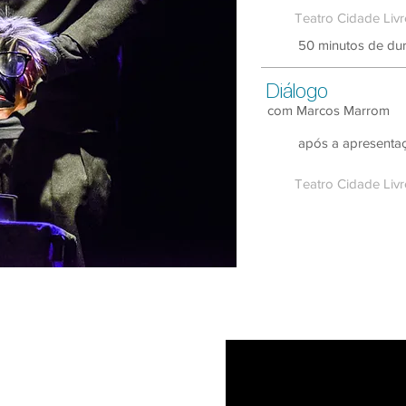
Teatro Cidade Livr
50 minutos de du
Diálogo
com Marcos Marrom
após a apresenta
Teatro Cidade Livr