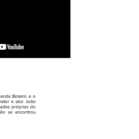
rnanda Boteiro e o
retor e ator João
dades próprias do
não se encontrou