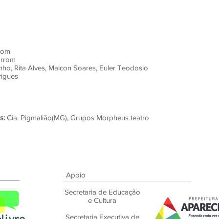
rrom
arrom
nho, Rita Alves, Maicon Soares, Euler Teodosio
rigues
s:
Cia. Pigmalião(MG), Grupos Morpheus teatro
Apoio
Secretaria de Educação
e Cultura
Secretaria Executiva de