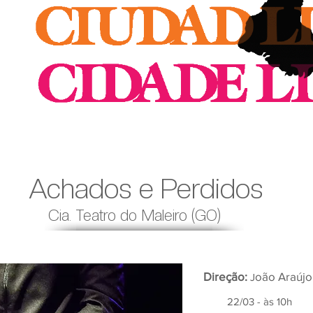
Achados e Perdidos
Cia. Teatro do Maleiro (GO)
Direção:
oão Araúj
J
22/03 - às 10h