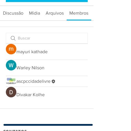
Discussão
Mídia
Arquivos
Membros
mayuri kathade
Warley Nilson
ascpccidadelivre
Divakar Kolhe