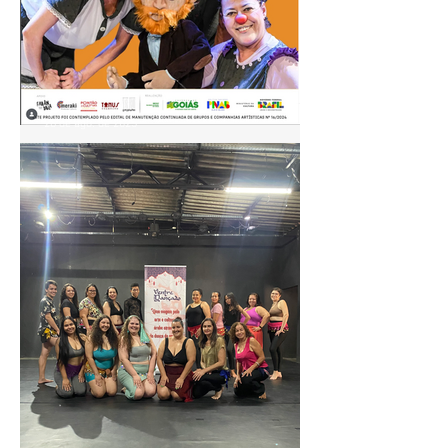
28 de ago. de 2025
🎭 Farândola TeatroCirco
apresenta: A Orelha de
Vicente