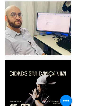
Projeto Ventre Dançado
realiza aula especial de
Baladi no Pontão de Cultura
Cidade Livre
9 de abr. de 2025
OFICINA GRATUITA ENSINA
PRODUTORES E
INICIANTES A PRESTAR
CONTAS EM PROJETOS
CULTURAIS