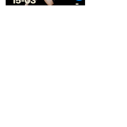
13 de mar. de 2025
Pré-estreia do documentário
“Cidade em Dança Viva”
acontece no Pontão de
Cultura Cidade Livre no dia
15 de março
13 de mar. de 2025
“Sinfonia do Caos” retorna
ao palco para cinco sessões
gratuitas em Ceilândia