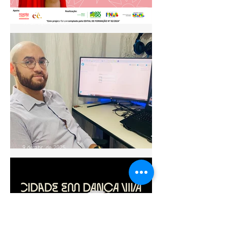
19 de ago. de 2025
Projeto Ventre Dançado
realiza aula especial de
Baladi no Pontão de Cultura
Cidade Livre
9 de abr. de 2025
OFICINA GRATUITA ENSINA
PRODUTORES E
INICIANTES A PRESTAR
CONTAS EM PROJETOS
CULTURAIS