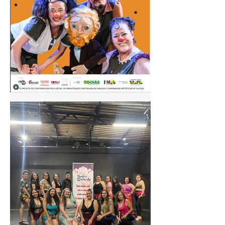
28 de ago. de 2025
🎭 Farândola TeatroCirco
apresenta: A Orelha de
Vicente