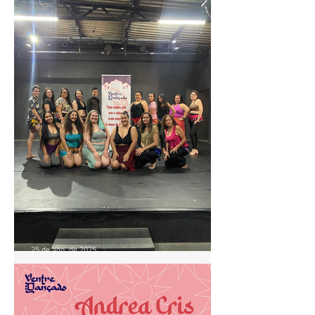
🎭 Farândola TeatroCirco
apresenta: A Orelha de
Vicente
25 de ago. de 2025
Aula de Baladi com Andrea
Cris movimenta o Pontão de
Cultura Cidade Livre