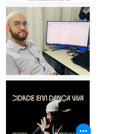
19 de ago. de 2025
Projeto Ventre Dançado
realiza aula especial de
Baladi no Pontão de Cultura
Cidade Livre
9 de abr. de 2025
OFICINA GRATUITA ENSINA
PRODUTORES E
INICIANTES A PRESTAR
CONTAS EM PROJETOS
CULTURAIS