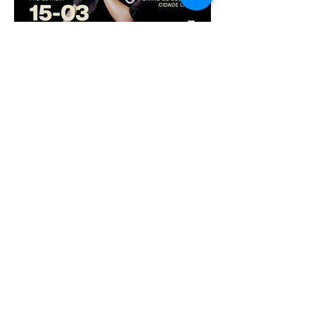
13 de mar. de 2025
Pré-estreia do documentário
“Cidade em Dança Viva”
acontece no Pontão de
Cultura Cidade Livre no dia
15 de março
13 de mar. de 2025
“Sinfonia do Caos” retorna
ao palco para cinco sessões