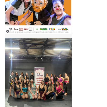
28 de ago. de 2025
🎭 Farândola TeatroCirco
apresenta: A Orelha de
Vicente