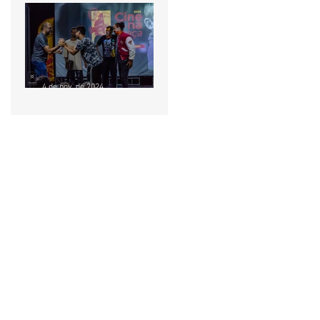
“Sinfonia do Caos” retorna
ao palco para cinco
sessões gratuitas em
Ceilândia
4 de nov. de 2024
Sessões de cinema
gratuitas são oferecidas em
Aparecida de Goiânia
nesta segunda e terça