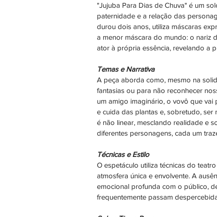
"Jujuba Para Dias de Chuva" é um so
paternidade e a relação das personage
durou dois anos, utiliza máscaras exp
a menor máscara do mundo: o nariz do
ator à própria essência, revelando a p
Temas e Narrativa
A peça aborda como, mesmo na solidã
fantasias ou para não reconhecer noss
um amigo imaginário, o vovô que vai 
e cuida das plantas e, sobretudo, ser
é não linear, mesclando realidade e 
diferentes personagens, cada um traz
Técnicas e Estilo
O espetáculo utiliza técnicas do teat
atmosfera única e envolvente. A ausê
emocional profunda com o público, d
frequentemente passam despercebidas