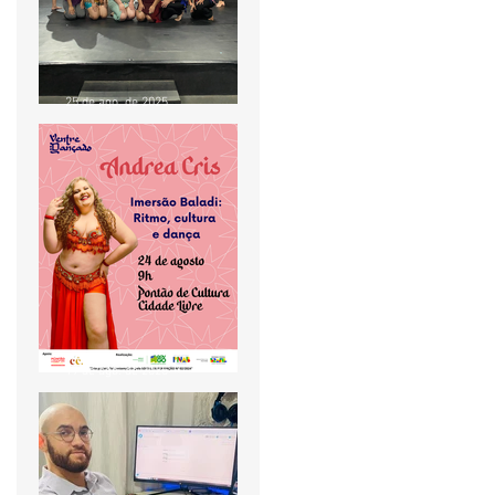
25 de ago. de 2025
Aula de Baladi com Andrea
Cris movimenta o Pontão
de Cultura Cidade Livre
19 de ago. de 2025
Projeto Ventre Dançado
realiza aula especial de
Baladi no Pontão de
Cultura Cidade Livre