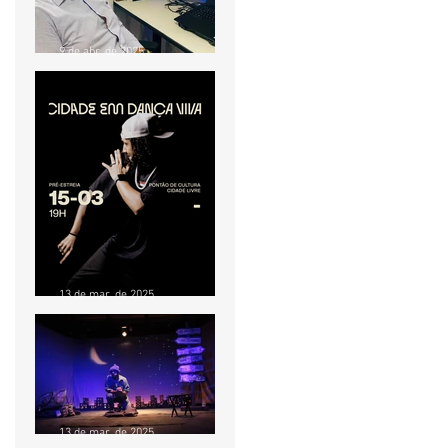
9 de abr. de 2025
OFICINA GRATUITA
ENSINA PRODUTORES E
INICIANTES A PRESTAR
CONTAS EM PROJETOS
CULTURAIS
13 de mar. de 2025
Pré-estreia do
documentário “Cidade em
Dança Viva” acontece no
Pontão de Cultura Cidade
Livre no dia 15 de março
13 de mar. de 2025