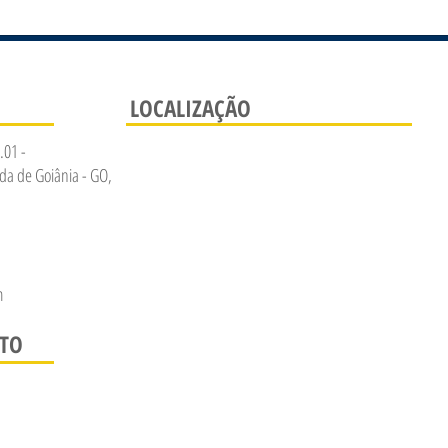
LOCALIZAÇÃO
.01 -
da de Goiânia - GO,
m
NTO