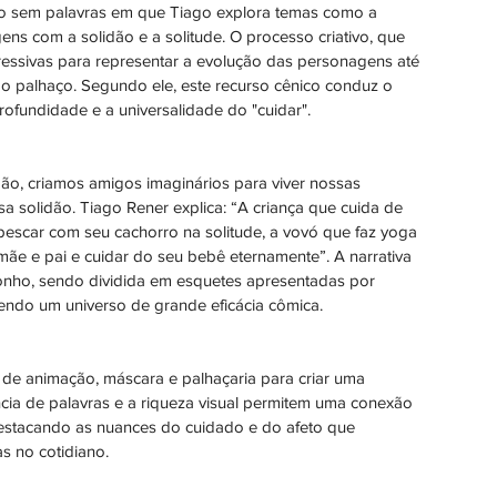
lo sem palavras em que Tiago explora temas como a 
ns com a solidão e a solitude. O processo criativo, que 
ressivas para representar a evolução das personagens até 
 palhaço. Segundo ele, este recurso cênico conduz o 
rofundidade e a universalidade do "cuidar".
o, criamos amigos imaginários para viver nossas 
a solidão. Tiago Rener explica: “A criança que cuida de 
pescar com seu cachorro na solitude, a vovó que faz yoga 
 mãe e pai e cuidar do seu bebê eternamente”. A narrativa 
sonho, sendo dividida em esquetes apresentadas por 
endo um universo de grande eficácia cômica.
ro de animação, máscara e palhaçaria para criar uma 
ncia de palavras e a riqueza visual permitem uma conexão 
estacando as nuances do cuidado e do afeto que 
 no cotidiano.