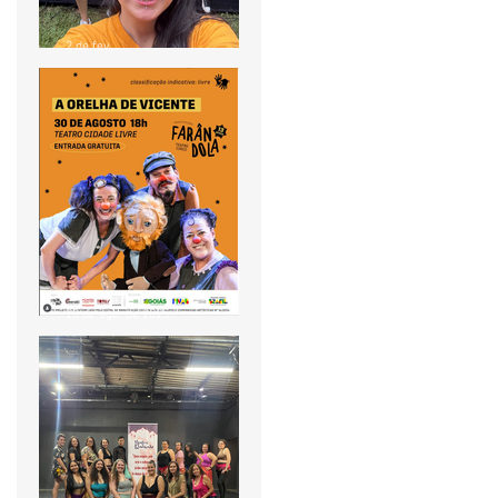
2 de fev.
Pontão de Cultura Cidade
Livre acompanha agenda
do "Circula MinC" em Goiás
28 de ago. de 2025
🎭 Farândola TeatroCirco
apresenta: A Orelha de
Vicente