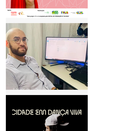
19 de ago. de 2025
Projeto Ventre Dançado
realiza aula especial de
Baladi no Pontão de Cultura
Cidade Livre
9 de abr. de 2025
OFICINA GRATUITA ENSINA
PRODUTORES E
INICIANTES A PRESTAR
CONTAS EM PROJETOS
CULTURAIS