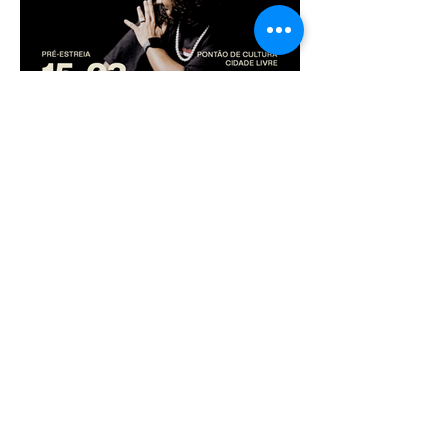
13 de mar. de 2025
Pré-estreia do documentário
“Cidade em Dança Viva”
acontece no Pontão de
Cultura Cidade Livre no dia
15 de março
13 de mar. de 2025