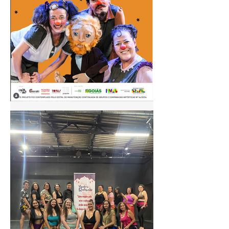
28 de ago. de 2025
🎭 Farândola TeatroCirco
apresenta: A Orelha de
Vicente