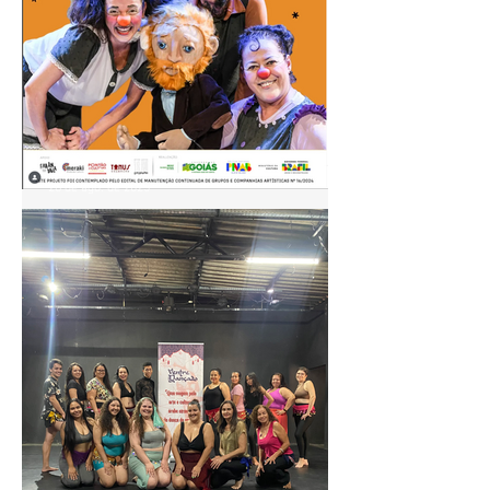
28 de ago. de 2025
🎭 Farândola TeatroCirco
apresenta: A Orelha de
Vicente