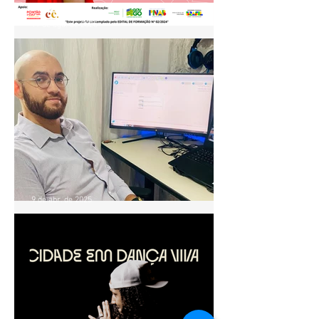
19 de ago. de 2025
Projeto Ventre Dançado
realiza aula especial de
Baladi no Pontão de Cultura
Cidade Livre
9 de abr. de 2025
OFICINA GRATUITA ENSINA
PRODUTORES E
INICIANTES A PRESTAR
CONTAS EM PROJETOS
CULTURAIS