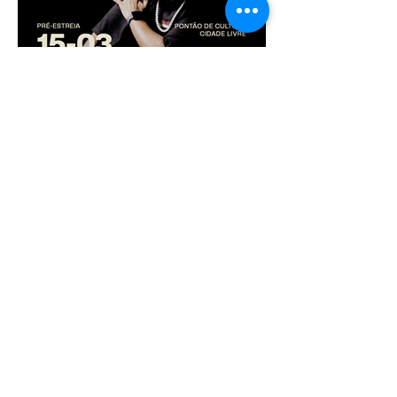
13 de mar. de 2025
Pré-estreia do documentário
“Cidade em Dança Viva”
acontece no Pontão de
Cultura Cidade Livre no dia
15 de março
13 de mar. de 2025
“Sinfonia do Caos” retorna