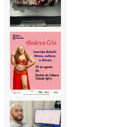
25 de ago. de 2025
Aula de Baladi com Andrea
Cris movimenta o Pontão
de Cultura Cidade Livre
19 de ago. de 2025
Projeto Ventre Dançado
realiza aula especial de
Baladi no Pontão de
Cultura Cidade Livre