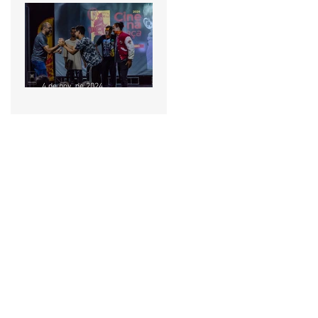
“Sinfonia do Caos” retorna
ao palco para cinco
sessões gratuitas em
Ceilândia
4 de nov. de 2024
Sessões de cinema
gratuitas são oferecidas em
Aparecida de Goiânia
nesta segunda e terça