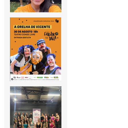
2 de fev.
Pontão de Cultura Cidade
Livre acompanha agenda
do "Circula MinC" em Goiás
28 de ago. de 2025
🎭 Farândola TeatroCirco
apresenta: A Orelha de
Vicente