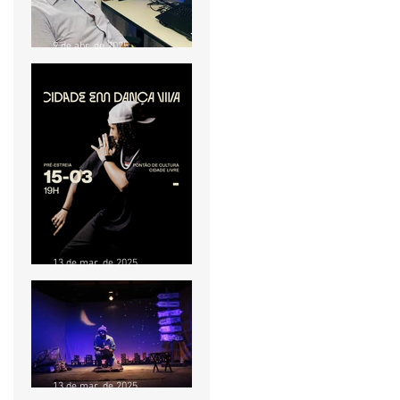
9 de abr. de 2025
OFICINA GRATUITA
ENSINA PRODUTORES E
INICIANTES A PRESTAR
CONTAS EM PROJETOS
CULTURAIS
13 de mar. de 2025
Pré-estreia do
documentário “Cidade em
Dança Viva” acontece no
Pontão de Cultura Cidade
Livre no dia 15 de março
13 de mar. de 2025