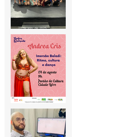
25 de ago. de 2025
Aula de Baladi com Andrea
Cris movimenta o Pontão
de Cultura Cidade Livre
19 de ago. de 2025
Projeto Ventre Dançado
realiza aula especial de
Baladi no Pontão de
Cultura Cidade Livre