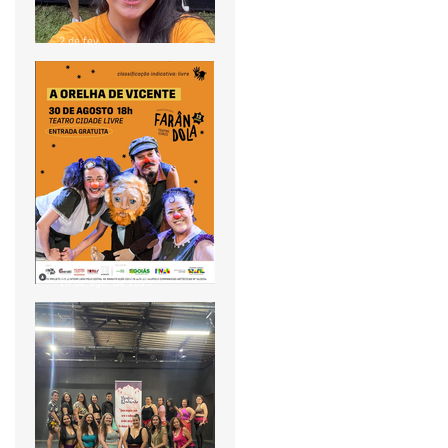
2 de fev.
Pontão de Cultura Cidade
Livre acompanha agenda
do "Circula MinC" em Goiás
28 de ago. de 2025
🎭 Farândola TeatroCirco
apresenta: A Orelha de
Vicente