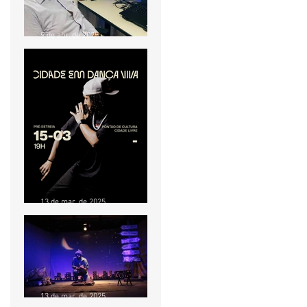
9 de abr. de 2025
OFICINA GRATUITA
ENSINA PRODUTORES E
INICIANTES A PRESTAR
CONTAS EM PROJETOS
CULTURAIS
13 de mar. de 2025
Pré-estreia do
documentário “Cidade em
Dança Viva” acontece no
Pontão de Cultura Cidade
Livre no dia 15 de março
13 de mar. de 2025