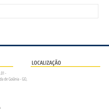
LOCALIZAÇÃO
.01 -
da de Goiânia - GO,
m