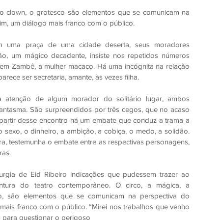
 o clown, o grotesco são elementos que se comunicam na 
im, um diálogo mais franco com o público.
m uma praça de uma cidade deserta, seus moradores 
o, um mágico decadente, insiste nos repetidos números 
a em Zambê, a mulher macaco. Há uma incógnita na relação 
ece ser secretaria, amante, às vezes filha.
 atenção de algum morador do solitário lugar, ambos 
ntasma. São surpreendidos por três cegos, que no acaso 
partir desse encontro há um embate que conduz a trama a 
 sexo, o dinheiro, a ambição, a cobiça, o medo, a solidão. 
ra, testemunha o embate entre as respectivas personagens, 
ras.
urgia de Eid Ribeiro indicações que pudessem trazer ao 
ntura do teatro contemporâneo. O circo, a mágica, a 
o, são elementos que se comunicam na perspectiva do 
mais franco com o público. “Mirei nos trabalhos que venho 
para questionar o perigoso