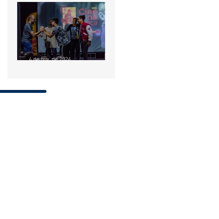
“Sinfonia do Caos” retorna
ao palco para cinco
sessões gratuitas em
Ceilândia
4 de nov. de 2024
Sessões de cinema
gratuitas são oferecidas em
Aparecida de Goiânia
nesta segunda e terça