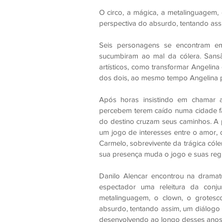
O circo, a mágica, a metalinguagem,
perspectiva do absurdo, tentando ass
Seis personagens se encontram e
sucumbiram ao mal da cólera. Sansã
artísticos, como transformar Angelin
dos dois, ao mesmo tempo Angelina par
Após horas insistindo em chamar a
percebem terem caído numa cidade fa
do destino cruzam seus caminhos. A 
um jogo de interesses entre o amor, o
Carmelo, sobrevivente da trágica cóle
sua presença muda o jogo e suas reg
Danilo Alencar encontrou na dramat
espectador uma releitura da conju
metalinguagem, o clown, o grotesc
absurdo, tentando assim, um diálogo 
desenvolvendo ao longo desses anos 